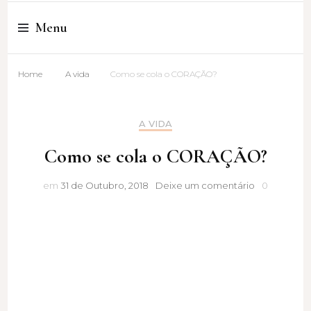
Cristina Amaro
Menu
Home
A vida
Como se cola o CORAÇÃO?
A VIDA
Como se cola o CORAÇÃO?
Como
em
31 de Outubro, 2018
Deixe um comentário
0
se
cola
o
CORAÇÃO?