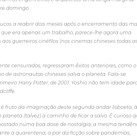
pre domingo.
ucos a reabrir dois meses após o encerramento das ma
ho, que era apenas um trabalho, parece-lhe agora uma
s aos guerreiros cinéfilos (nos cinemas chineses todas a
amente censurados, regressaram êxitos anteriores, como o
upo de astronautas chineses salva o planeta. Fala-se
meiro Harry Potter, de 2001. Yoshio não tem idade par
cliffe.
s é fruto da imaginação deste segundo andar lisboeta, 
laneta (talvez) a caminho de ficar a salvo. É curioso 
apostado numa boa dose de nostalgia, a mesma tendên
nte a quarentena, a par da ficção sobre pandemias,