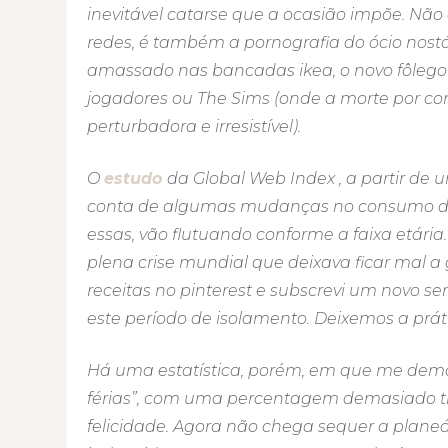
inevitável catarse que a ocasião impõe. Nã
redes, é também a pornografia do ócio nost
amassado nas bancadas ikea, o novo fôleg
jogadores ou The Sims (onde a morte por co
perturbadora e irresistível).
O
estudo
da Global Web Index , a partir de
conta de algumas mudanças no consumo de m
essas, vão flutuando conforme a faixa etária.
plena crise mundial que deixava ficar mal a 
receitas no pinterest e subscrevi um novo se
este período de isolamento. Deixemos a práti
Há uma estatística, porém, em que me demor
férias”, com uma percentagem demasiado t
felicidade. Agora não chega sequer a plan