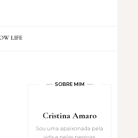
ro
OW LIFE
SOBRE MIM
Cristina Amaro
Sou uma apaixonada pela
vida e pelas pessoas.