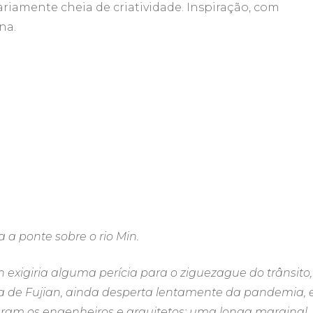
riamente cheia de criatividade. Inspiração, com
na.
a ponte sobre o rio Min.
exigiria alguma perícia para o ziguezague do trânsito,
ia de Fujian, ainda desperta lentamente da pandemia, 
izaram os engenheiros e arquitetos: uma longa marginal