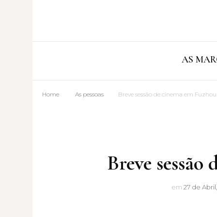
AS MAR
Home
As pessoas
Breve sessão de cinema em Fuzhou
Breve sessão
em
27 de Abril