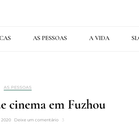
Cristina Ama
As Marcas As Pessoas A Vida
CAS
AS PESSOAS
A VIDA
SL
AS PESSOAS
 de cinema em Fuzhou
Breve
, 2020
Deixe um comentário
3
sessão
de
cinema