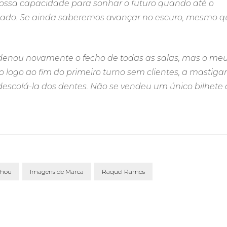
ossa capacidade para sonhar o futuro quando até o
jado. Se ainda saberemos avançar no escuro, mesmo q
denou novamente o fecho de todas as salas, mas o me
echo logo ao fim do primeiro turno sem clientes, a mastigar
 descolá-la dos dentes. Não se vendeu um único bilhete
zhou
Imagens de Marca
Raquel Ramos