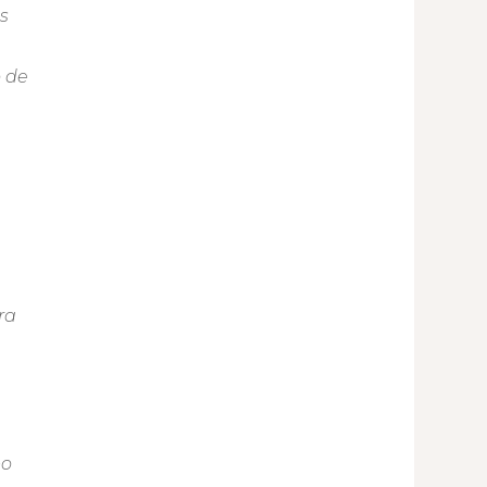
s
o de
ra
po