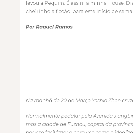
levou a Pequim. É assim a minha House. Dia
cheirinho a ficção, para este início de sema
Por Raquel Ramos
Na manhã de 20 de Março Yoshio Zhen cruza 
Normalmente pedalar pela Avenida Jiangbin 
mas a cidade de Fuzhou, capital da provínc
por isso fácil fazer o percurso como o ideal