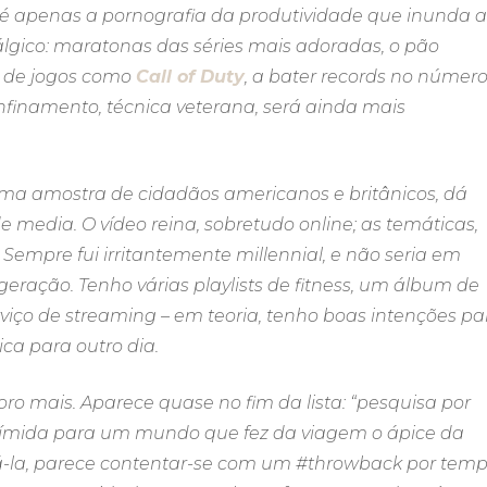
o é apenas a pornografia da produtividade que inunda a
álgico: maratonas das séries mais adoradas, o pão
o de jogos como
Call of Duty
, a bater records no númer
nfinamento, técnica veterana, será ainda mais
 uma amostra de cidadãos americanos e britânicos, dá
edia. O vídeo reina, sobretudo online; as temáticas,
 Sempre fui irritantemente millennial, e não seria em
geração. Tenho várias playlists de fitness, um álbum de
rviço de streaming – em teoria, tenho boas intenções pa
ca para outro dia.
o mais. Aparece quase no fim da lista: “pesquisa por
ímida para um mundo que fez da viagem o ápice da
eá-la, parece contentar-se com um #throwback por tem