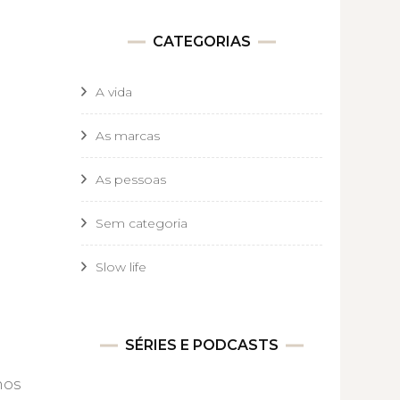
CATEGORIAS
A vida
As marcas
As pessoas
Sem categoria
Slow life
SÉRIES E PODCASTS
nos