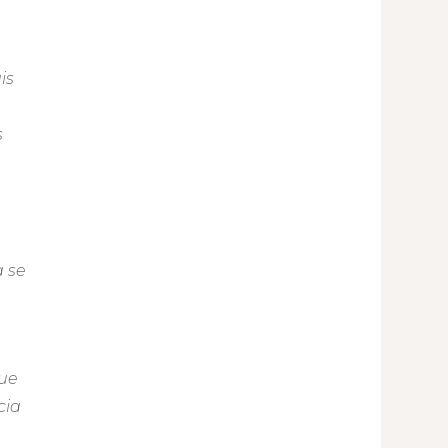
is
s
a se
à
que
cia