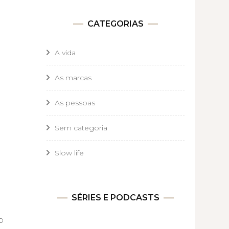
CATEGORIAS
A vida
As marcas
As pessoas
Sem categoria
Slow life
SÉRIES E PODCASTS
o