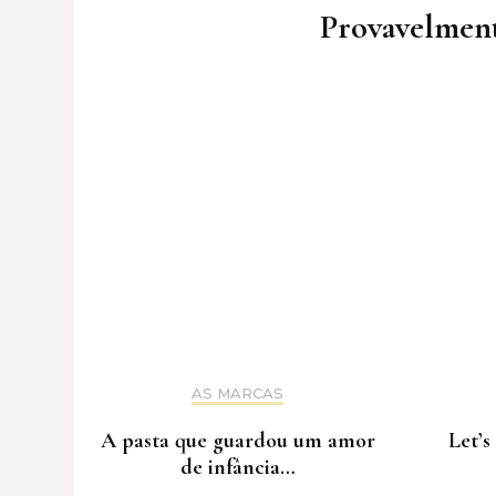
Navigation
Provavelment
AS MARCAS
A pasta que guardou um amor
Let’s
de infância…