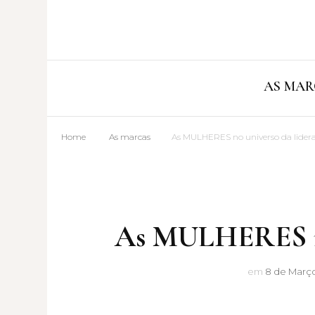
AS MAR
Home
As marcas
As MULHERES no universo da lider
As MULHERES no 
em
8 de Março