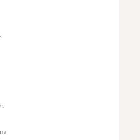
,
de
 na