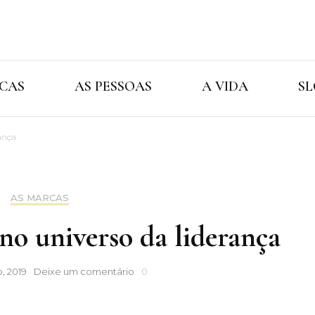
Cristina Ama
As Marcas As Pessoas A Vida
CAS
AS PESSOAS
A VIDA
SL
ança
AS MARCAS
universo da liderança
As
, 2019
Deixe um comentário
0
MULHERES
no
universo