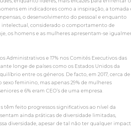
des, enquanto líderes, mais eficazes para enfrentar o
 homens em indicadores como a inspiração, a tomada
ecompensas, o desenvolvimento do pessoal e enquanto
o intelectual, considerado o comportamento de
hoje, os homens e as mulheres apresentam-se igualme
 Administrativos e 17% nos Comités Executivos das
tante longe de países como os Estados Unidos da
quilíbrio entre os géneros. De facto, em 2017, cerca de
do sexo feminino, mas apenas 29% de mulheres
seniores e 6% eram CEO’s de uma empresa.
têm feito progressos significativos ao nível da
sentam ainda práticas de diversidade limitadas,
sa diversidade, apesar de tal não ter qualquer impac