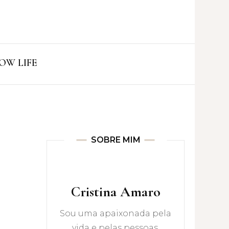
ro
OW LIFE
SOBRE MIM
Cristina Amaro
Sou uma apaixonada pela
vida e pelas pessoas.