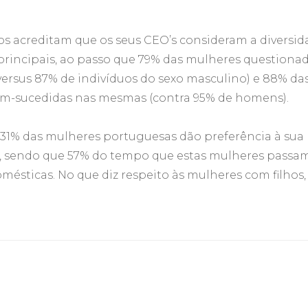
os acreditam que os seus CEO’s consideram a diversid
 principais, ao passo que 79% das mulheres questiona
versus 87% de indivíduos do sexo masculino) e 88% da
em-sucedidas nas mesmas (contra 95% de homens).
e 31% das mulheres portuguesas dão preferência à sua
ra, sendo que 57% do tempo que estas mulheres passa
omésticas. No que diz respeito às mulheres com filhos,