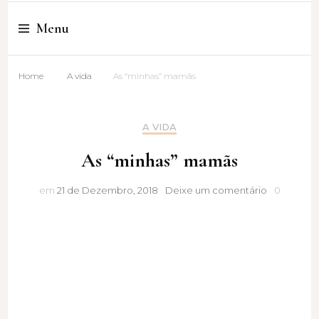
Cristina Amaro
Menu
Home
A vida
As “minhas” mamãs
A VIDA
As “minhas” mamãs
As
em
21 de Dezembro, 2018
Deixe um comentário
0
“minhas”
mamãs