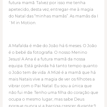
futura mamã. Talvez por isso me tenha
apetecido, desta vez, entregar-me à magia
do Natal das “minhas mamãs”. As mamãs da I
´M in Motion.
A Mafalda é mãe do João há 6 meses. O João
é o bebé da fotografia. O nosso Menino
Jesus! A Ana é a futura mamã da nossa
equipa. Está grávida há tanto tempo quanto
o João tem de vida. A Mizé é a mamã que há
mais Natais vive a magia de ver os filhotes a
vibrar com o Pai Natal. Eu sou a única que
não fui mãe. Tenho uma filha do coração que
ocupa o mesmo lugar, mas sabe Deus
porque nunca vi a barriga crescer durante 9