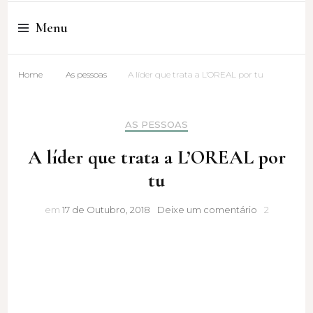
Cristina Amaro
Menu
Home
As pessoas
A líder que trata a L’OREAL por tu
AS PESSOAS
A líder que trata a L’OREAL por
tu
A
em
17 de Outubro, 2018
Deixe um comentário
2
líder
que
trata
a
L’OREAL
por
tu